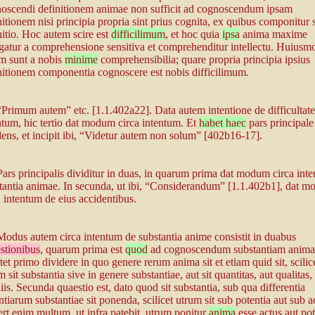
oscendi definitionem animae non sufficit ad cognoscendum ipsam
nitionem nisi principia propria sint prius cognita, ex quibus componitur 
nitio. Hoc autem scire est
difficilimum
, et hoc quia
ipsa
anima maxime
gatur a comprehensione sensitiva et comprehenditur intellectu. Huiusm
m sunt a nobis
minime
comprehensibilia; quare propria principia ipsius
nitionem componentia cognoscere est nobis difficilimum.
“Primum autem” etc. [1.1.402a22]. Data autem intentione de difficultate
ntum, hic tertio dat modum circa intentum. Et
habet haec
pars principale
dens, et incipit ibi, “Videtur autem non solum” [402b16-17].
Pars principalis dividitur in duas, in quarum prima dat modum circa int
tantia animae. In secunda, ut ibi, “Considerandum” [1.1.402b1], dat 
a intentum de eius accidentibus.
Modus autem circa intentum de substantia anime consistit in duabus
stionibus
, quarum prima est
quod
ad cognoscendum substantiam anima
tet primo dividere in quo genere rerum anima sit et etiam quid sit, scilic
 sit substantia sive in genere substantiae, aut sit quantitas, aut qualitas, 
liis. Secunda quaestio est, dato quod sit substantia, sub qua differentia
ntiarum substantiae sit ponenda, scilicet utrum sit sub potentia aut sub a
ert enim multum, ut infra patebit, utrum ponitur
anima
esse actus aut pot