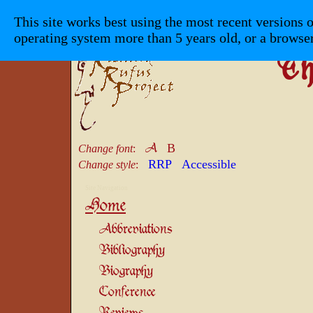
This site works best using the most recent versions o
operating system more than 5 years old, or a browse
Th
A
B
Change font
:
RRP
Accessible
Change style
:
Site Navigation
Home
Abbreviations
Bibliography
Biography
Conference