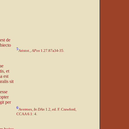
 est de
ubiecto
5
Aristot.,
APos
1.27.87a34-35.
ae
is, et
a est
lis sit
 esse
opter
git per
6
Averroes,
In DAn
1.2, ed. F. Crawford,
CCAA 6.1: 4.