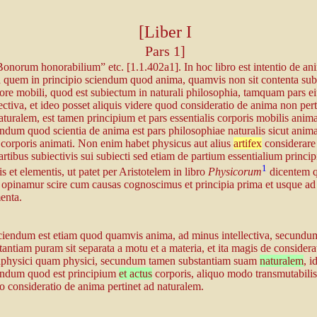
[Liber I
Pars 1]
Bonorum honorabilium” etc. [1.1.402a1]. In hoc libro est intentio de an
a quem in principio sciendum quod anima, quamvis non sit contenta sub
ore mobili, quod est subiectum in naturali philosophia, tamquam pars ei
ectiva, et ideo posset aliquis videre quod consideratio de anima non pert
aturalem, est tamen principium et pars essentialis corporis mobilis anima
ndum quod scientia de anima est pars philosophiae naturalis sicut anima
 corporis animati. Non enim habet physicus aut alius
artifex
considerare
artibus subiectivis sui subiecti sed etiam de partium essentialium principi
1
is et elementis, ut patet per Aristotelem in libro
Physicorum
dicentem 
 opinamur scire cum causas cognoscimus et principia prima et usque ad
enta.
ciendum est etiam quod quamvis anima, ad minus intellectiva, secund
tantiam puram sit separata a motu et a materia, et ita magis de considera
physici quam physici, secundum tamen substantiam suam
naturalem
, i
ndum quod est principium
et actus
corporis, aliquo modo transmutabilis
 consideratio de anima pertinet ad naturalem.