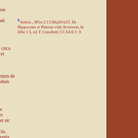
sua
8
odi
Aristot.,
APos
2.13.96a20-b25. De
Hippocrate et Platone vide Averroem,
In
DAn
1.5, ed. F. Crawford, CCAA 6.1: 9.
 circa
 et
entum de
modum
e
et
et sic
ctu.
entia,