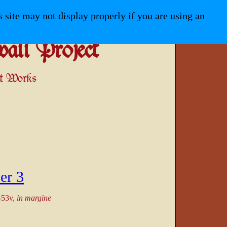
Loading
s site may not display properly if you are using an
all Project
ant Works
er 3
r-53v,
in margine