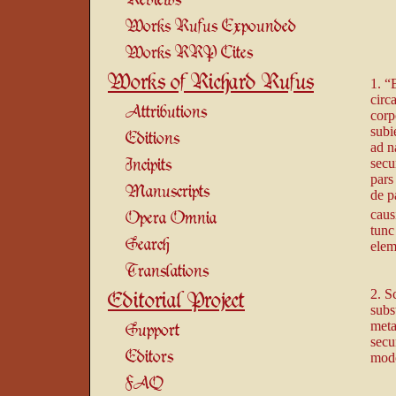
Reviews
Works Rufus Expounded
Works RRP Cites
Works of Richard Rufus
1. “
circ
Attributions
corp
subi
Editions
ad n
Incipits
secu
pars
Manuscripts
de p
caus
Opera Omnia
tunc
Search
elem
Translations
2. S
Editorial Project
subs
meta
Support
secu
Editors
modo
FAQ